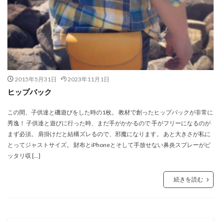
2015年5月31日
2023年11月1日
ヒップバック
この間、子供達と磯遊びをした時の1枚。 教材で創ったヒップバックが非常に
秀逸！ 子供達と遊びに行った時、まだ手がかかるので 手がフリーになるのが
まず必須。 肩掛けだと結構ズレるので、邪魔になります。 あと大きさが私に
とってジャストサイズ。 財布とiPhoneとそして手放せない鼻炎スプレーがピ
ッタリ収 […]
続きを読む