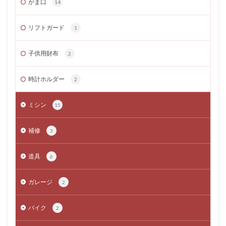
がま口
14
リフトガード
1
子供用財布
2
時計ホルダー
2
ミシン
15
補修
3
道具
6
ガレージ
2
バイク
2