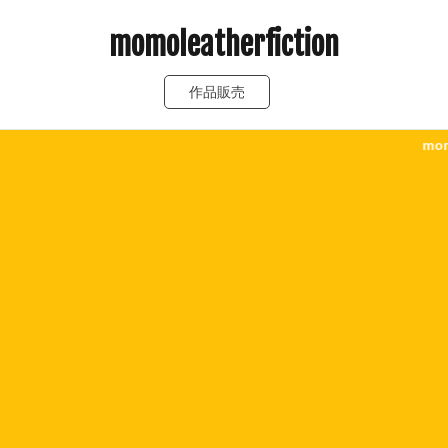
momoleatherfiction
作品販売
momoLeatherFictio