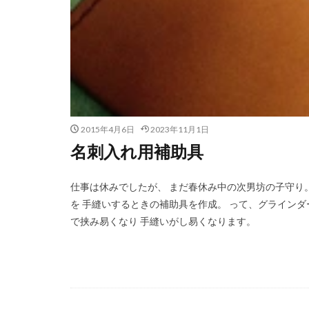
2015年4月6日
2023年11月1日
名刺入れ用補助具
仕事は休みでしたが、 まだ春休み中の次男坊の子守り
を 手縫いするときの補助具を作成。 って、グライン
で挟み易くなり 手縫いがし易くなります。