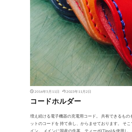
2016年5月11日
2023年11月2日
コードホルダー
増え続ける電子機器の充電用コード。 共有できるものも
ットのコードを 持て余し、からませております。 そ
イン。 メインに国産の牛革、ティーポ(Tipo)を使用し、 