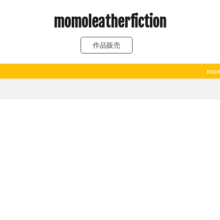
momoleatherfiction
作品販売
momoLeatherF