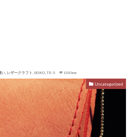
縫い
,
レザークラフト
,
SEIKO
,
TE-5
11View
Uncategorized