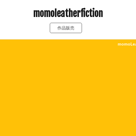
momoleatherfiction
作品販売
momoLeatherFic