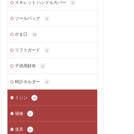
スキレット ハンドルカバー
1
ツールバッグ
1
がま口
14
リフトガード
1
子供用財布
2
時計ホルダー
2
ミシン
15
補修
3
道具
6