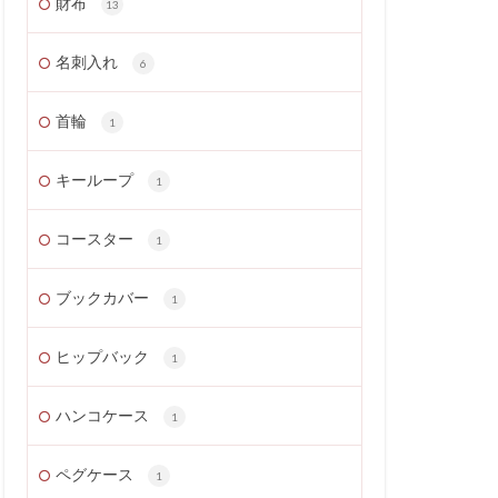
財布
13
名刺入れ
6
首輪
1
キーループ
1
コースター
1
ブックカバー
1
ヒップバック
1
ハンコケース
1
ペグケース
1