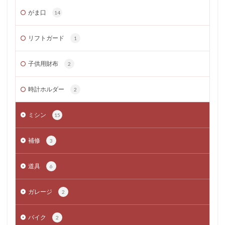
がま口
14
リフトガード
1
子供用財布
2
時計ホルダー
2
ミシン
15
補修
3
道具
6
ガレージ
2
バイク
2