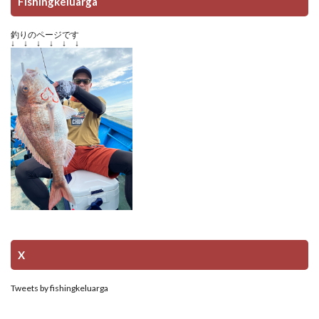
Fishingkeluarga
釣りのページです
↓ ↓ ↓ ↓ ↓ ↓
X
Tweets by fishingkeluarga