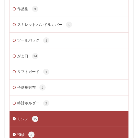
作品集
3
スキレット ハンドルカバー
1
ツールバッグ
1
がま口
14
リフトガード
1
子供用財布
2
時計ホルダー
2
ミシン
15
補修
3