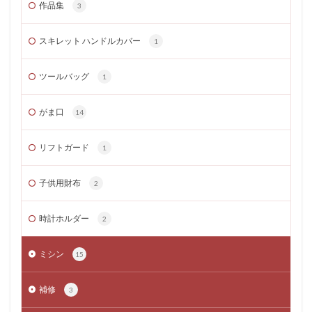
作品集
3
スキレット ハンドルカバー
1
ツールバッグ
1
がま口
14
リフトガード
1
子供用財布
2
時計ホルダー
2
ミシン
15
補修
3